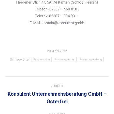
Heerener Str. 177, 59174 Kamen (Schloß Heeren)
Telefon: 02307 – 560 8505
Telefax: 02307 – 994 9011
E-Mail: kontakt@konsulent.gmbh
20. April 2022
Schlagwörter:
Businessplan
Existenzgründer
Existenzgründung
Kommentarnavigation
ZURÜCK
Konsulent Unternehmensberatung GmbH –
Vorheriger
Osterfrei
Beitrag: